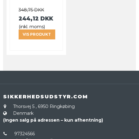
348,75 DKK
244,12 DKK
(inkl. moms)
VIS PRODUKT
SIKKERHEDSUDSTYR.COM
Thorsvej 5
,
6950 Ringkøbing
Denmark
(Ingen salg på adressen – kun afhentning)
97324566