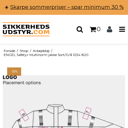
☀️
Skarpe sommerpriser – spar minimum 30 %
0
Forside
/
Shop
/
Arbejdstøj
/
ENGEL Safety+ Multinorm jakke Sort/Grå 1234-820
-30%