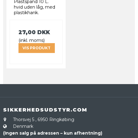
Plastspand 10 L.
hvid uden låg, med
plastikhank.
27,00 DKK
(inkl. moms)
VIS PRODUKT
SIKKERHEDSUDSTYR.COM
Thorsvej 5
,
6950 Ringkøbing
Denmark
(Ingen salg på adressen – kun afhentning)