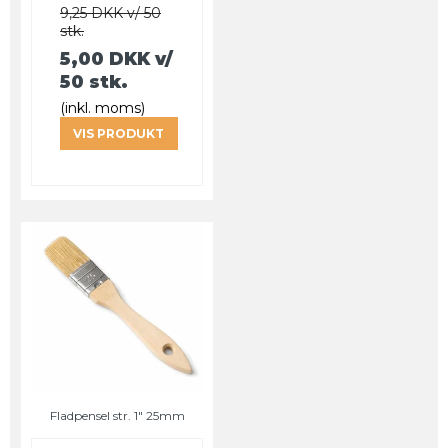
9,25 DKK v/ 50
stk.
5,00 DKK
v/
50 stk.
(inkl. moms)
VIS PRODUKT
Fladpensel str. 1" 25mm