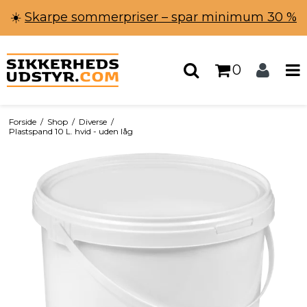
☀️
Skarpe sommerpriser – spar minimum 30 %
0
Forside
/
Shop
/
Diverse
/
Plastspand 10 L. hvid - uden låg