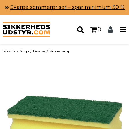
☀️
Skarpe sommerpriser – spar minimum 30 %
0
Forside
/
Shop
/
Diverse
/
Skuresvamp