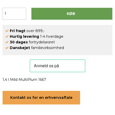
KØB
Fri fragt
over 899,-
Hurtig levering
1-4 hverdage
30 dages
fortrydelsesret
Danskejet
familievirksomhed
1,4 l Mild MultiPlum 1667
Kontakt os for en erhvervsaftale