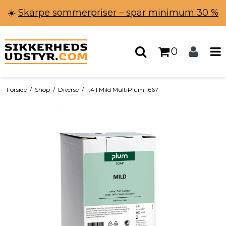
☀️
Skarpe sommerpriser – spar minimum 30 %
0
Forside
/
Shop
/
Diverse
/
1,4 l Mild MultiPlum 1667