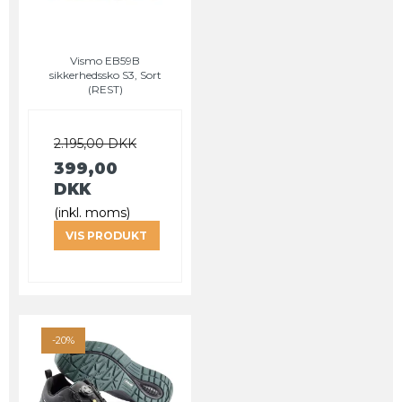
Vismo EB59B
sikkerhedssko S3, Sort
(REST)
2.195,00 DKK
399,00
DKK
(inkl. moms)
VIS PRODUKT
-20%