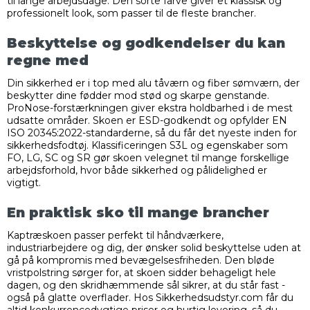
til lange arbejdsdage. Den sorte farve giver et klassisk og
professionelt look, som passer til de fleste brancher.
Beskyttelse og godkendelser du kan
regne med
Din sikkerhed er i top med alu tåværn og fiber sømværn, der
beskytter dine fødder mod stød og skarpe genstande.
ProNose-forstærkningen giver ekstra holdbarhed i de mest
udsatte områder. Skoen er ESD-godkendt og opfylder EN
ISO 20345:2022-standarderne, så du får det nyeste inden for
sikkerhedsfodtøj. Klassificeringen S3L og egenskaber som
FO, LG, SC og SR gør skoen velegnet til mange forskellige
arbejdsforhold, hvor både sikkerhed og pålidelighed er
vigtigt.
En praktisk sko til mange brancher
Kaptræskoen passer perfekt til håndværkere,
industriarbejdere og dig, der ønsker solid beskyttelse uden at
gå på kompromis med bevægelsesfriheden. Den bløde
vristpolstring sørger for, at skoen sidder behageligt hele
dagen, og den skridhæmmende sål sikrer, at du står fast -
også på glatte overflader. Hos Sikkerhedsudstyr.com får du