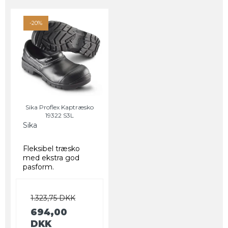
-20%
Sika Proflex Kaptræsko
19322 S3L
Sika
Fleksibel træsko
med ekstra god
pasform.
1.323,75 DKK
694,00
DKK