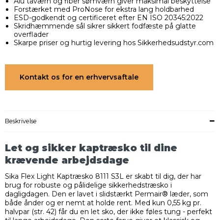
Alu tåværn og fiber sømværn giver maksimal beskyttelse
Forstærket med ProNose for ekstra lang holdbarhed
ESD-godkendt og certificeret efter EN ISO 20345:2022
Skridhæmmende sål sikrer sikkert fodfæste på glatte
overflader
Skarpe priser og hurtig levering hos Sikkerhedsudstyr.com
Kontakt os for en erhvervsaftale
Beskrivelse
Let og sikker kaptræsko til dine
krævende arbejdsdage
Sika Flex Light Kaptræsko 8111 S3L er skabt til dig, der har
brug for robuste og pålidelige sikkerhedstræsko i
dagligdagen. Den er lavet i slidstærkt Permair® læder, som
både ånder og er nemt at holde rent. Med kun 0,55 kg pr.
halvpar (str. 42) får du en let sko, der ikke føles tung - perfekt