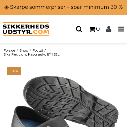
☀️
Skarpe sommerpriser – spar minimum 30 %
0
Forside
/
Shop
/
Fodtøj
/
Sika Flex Light Kaptræsko 8111 S3L
-20%