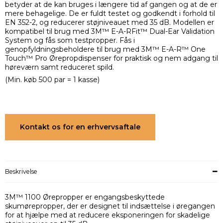
betyder at de kan bruges i længere tid af gangen og at de er
mere behagelige. De er fuldt testet og godkendt i forhold til
EN 352-2, og reducerer støjniveauet med 35 dB. Modellen er
kompatibel til brug med 3M™ E-A-RFit™ Dual-Ear Validation
System og fås som testpropper. Fås i
genopfyldningsbeholdere til brug med 3M™ E-A-R™ One
Touch™ Pro Ørepropdispenser for praktisk og nem adgang til
høreværn samt reduceret spild.
(Min. køb 500 par = 1 kasse)
Kontakt os for en erhvervsaftale
Beskrivelse
3M™ 1100 Ørepropper er engangsbeskyttede
skumørepropper, der er designet til indsættelse i øregangen
for at hjælpe med at reducere eksponeringen for skadelige