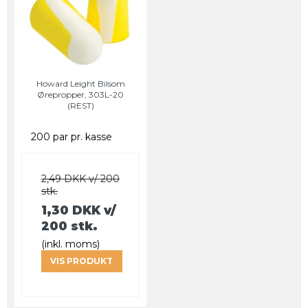
Howard Leight Bilsom
Ørepropper, 303L-20
(REST)
200 par pr. kasse
2,49 DKK v/ 200
stk.
1,30 DKK
v/
200 stk.
(inkl. moms)
VIS PRODUKT