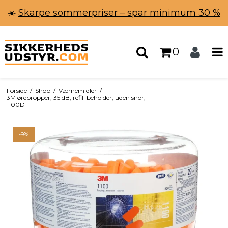
☀️
Skarpe sommerpriser – spar minimum 30 %
0
Forside
/
Shop
/
Værnemidler
/
3M ørepropper, 35 dB, refill beholder, uden snor,
1100D
-9%