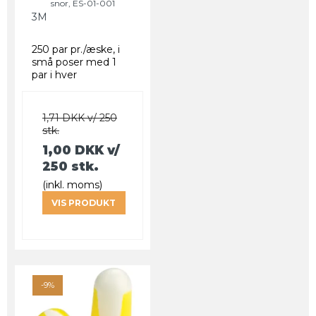
snor, ES-01-001
3M
250 par pr./æske, i
små poser med 1
par i hver
1,71 DKK v/ 250
stk.
1,00 DKK
v/
250 stk.
(inkl. moms)
VIS PRODUKT
-9%